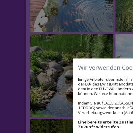
Wir verwenden Cook
Einige Anbieter übermitteln 
der EU/ des EWR (Drittlanddate
dem in den EU-/EWR-Ländern ve
können. Weitere Informationen 
Indem Sie auf „ALLE ZULASSEN"
1 TDDDG) sowie der anschließ
Verarbeitungszwecke zu (Art 6 A
Eine bereits erteilte Zust
Zukunft widerrufen.